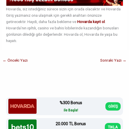
Hovarda, siz istediğiniz sürece sizin için orada olacaktır ve Hovarda
Giriş yazmanız ona ulaşmak için gerekli anahtarı önünüze
getirecektir. Haydi, daha fazla bekleme ve
Hovarda kayıt ol
.
Hovarda’nın ışıltılı, casino ve bahis lobilerinde kazandığın bonusları
gönlünün dilediği gibi değerlendir. Hovarda ol, Hovarda ile yaşa bu
hayatı.
←
Önceki Yazı
Sonraki Yazı
→
%300 Bonus
GİRİŞ
ile Başla!
20.000 TL Bonus
TIKLA