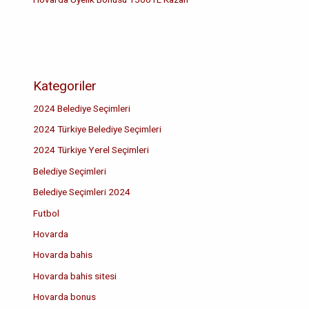
Kategoriler
2024 Belediye Seçimleri
2024 Türkiye Belediye Seçimleri
2024 Türkiye Yerel Seçimleri
Belediye Seçimleri
Belediye Seçimleri 2024
Futbol
Hovarda
Hovarda bahis
Hovarda bahis sitesi
Hovarda bonus