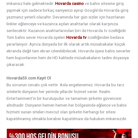
imkansız hale gelmektedir.
Hovarda casino
ve bahis sitesine giriş
yapmak için sadece birkaç saniyenizi ayırıp Google’da Hovarda giriş
yazmanız yeterli olacaltır. Devamında her gün sizler için hazırlanan
linkler eğlenceye ve kazanca açılan anahtarlar olarak karşınıza
serilecektir. Kazancın anahtarlarından biri de Hovarda tv özelliğidir.
Tüm bahis sever Hovarda üyeleri
Hovarda tv
özelliğinden bedava
yararlanıyor. Ayrıca dünyada bir ilk olarak artık müsabakalar küçük
ekranda değil tam ekran izlenilebilecek. Hovarda üyesi bahis severler
hem kuponlarının hem de HD kalitede müsabakaların tadını doyasıya
çıkaracak.
Hovarda53.com Kayıt Ol
Bu sorunun cevabı çok nettir. Asla engelenemez. Hovarda bu tarz
sitelerle dünyanın her yerinde yıllardır hizmet veren Realm
Entertainment’ın bir kuruluşudur ve tamamen şirketin güvencesi
altıdnadır. Dünyanın hemen hemen her bölgesinde eğlence ve bahis
hizmeti sunan siteleri mevcut olan şirketin herhangi bir sitesi
kapatılmamış olmakla beraber kapatılması da hukuken imkansızdır.