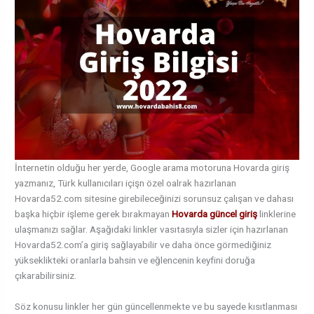
İnternetin olduğu her yerde, Google arama motoruna Hovarda giriş
yazmanız, Türk kullanıcıları içişn özel oalrak hazırlanan
Hovarda52.com sitesine girebileceğinizi sorunsuz çalışan ve dahası
başka hiçbir işleme gerek bırakmayan
Hovarda güncel giriş
linklerine
ulaşmanızı sağlar. Aşağıdaki linkler vasıtasıyla sizler için hazırlanan
Hovarda52.com’a giriş sağlayabilir ve daha önce görmediğiniz
yükseklikteki oranlarla bahsin ve eğlencenin keyfini doruğa
çıkarabilirsiniz.
Söz konusu linkler her gün güncellenmekte ve bu sayede kısıtlanması