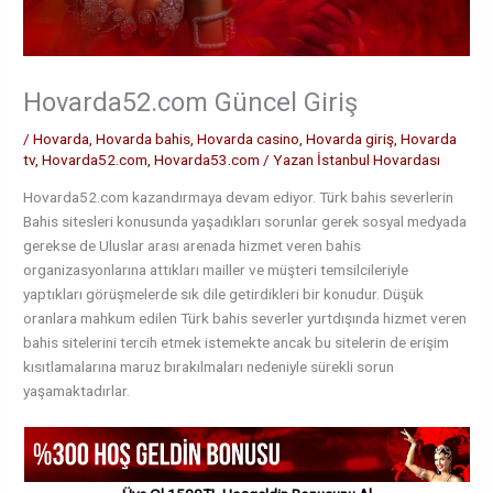
Hovarda52.com Güncel Giriş
/
Hovarda
,
Hovarda bahis
,
Hovarda casino
,
Hovarda giriş
,
Hovarda
tv
,
Hovarda52.com
,
Hovarda53.com
/ Yazan
İstanbul Hovardası
Hovarda52.com kazandırmaya devam ediyor. Türk bahis severlerin
Bahis sitesleri konusunda yaşadıkları sorunlar gerek sosyal medyada
gerekse de Uluslar arası arenada hizmet veren bahis
organizasyonlarına attıkları mailler ve müşteri temsilcileriyle
yaptıkları görüşmelerde sık dile getirdikleri bir konudur. Düşük
oranlara mahkum edilen Türk bahis severler yurtdışında hizmet veren
bahis sitelerini tercih etmek istemekte ancak bu sitelerin de erişim
kısıtlamalarına maruz bırakılmaları nedeniyle sürekli sorun
yaşamaktadırlar.