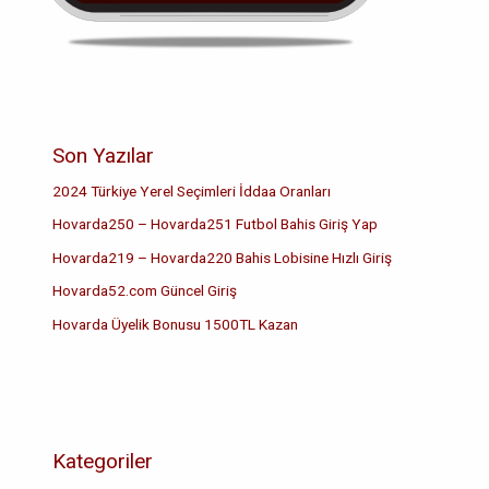
Son Yazılar
2024 Türkiye Yerel Seçimleri İddaa Oranları
Hovarda250 – Hovarda251 Futbol Bahis Giriş Yap
Hovarda219 – Hovarda220 Bahis Lobisine Hızlı Giriş
Hovarda52.com Güncel Giriş
Hovarda Üyelik Bonusu 1500TL Kazan
Kategoriler