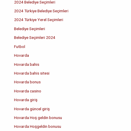
2024 Belediye Seçimleri
2024 Türkiye Belediye Seçimleri
2024 Türkiye Yerel Seçimleri
Belediye Seçimleri
Belediye Seçimleri 2024
Futbol
Hovarda
Hovarda bahis
Hovarda bahis sitesi
Hovarda bonus
Hovarda casino
Hovarda giriş
Hovarda güncel giriş
Hovarda Hoş geldin bonusu
Hovarda Hoşgeldin bonusu