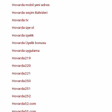
Hovarda mobil yeni adres
Hovarda seçim Bahisleri
Hovarda tv
Hovarda üye ol
Hovarda üyelik
Hovarda Üyelik bonusu
Hovarda uygulama
Hovarda219
Hovarda220
Hovarda221
Hovarda250
Hovarda251
Hovarda252
Hovarda52.com
Hovarda53.com