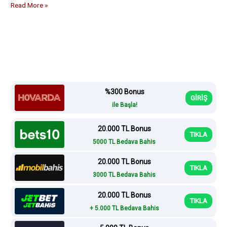
2024
Read More »
Türkiye
Yerel
Seçimleri
İddaa
Oranları
%300 Bonus
GİRİŞ
ile Başla!
20.000 TL Bonus
TIKLA
5000 TL Bedava Bahis
20.000 TL Bonus
TIKLA
3000 TL Bedava Bahis
20.000 TL Bonus
TIKLA
+ 5.000 TL Bedava Bahis