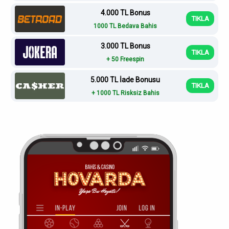
4.000 TL Bonus
TIKLA
1000 TL Bedava Bahis
3.000 TL Bonus
TIKLA
+ 50 Freespin
5.000 TL İade Bonusu
TIKLA
+ 1000 TL Risksiz Bahis