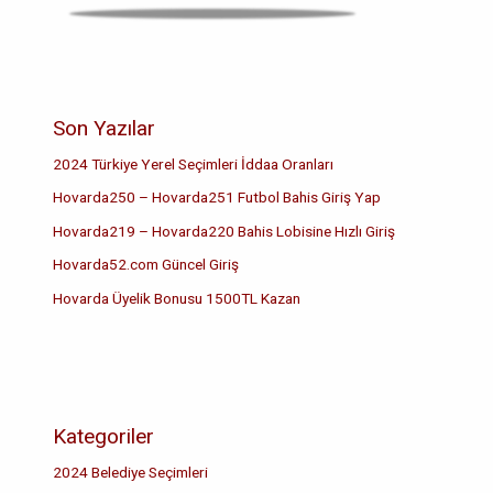
Son Yazılar
2024 Türkiye Yerel Seçimleri İddaa Oranları
Hovarda250 – Hovarda251 Futbol Bahis Giriş Yap
Hovarda219 – Hovarda220 Bahis Lobisine Hızlı Giriş
Hovarda52.com Güncel Giriş
Hovarda Üyelik Bonusu 1500TL Kazan
Kategoriler
2024 Belediye Seçimleri