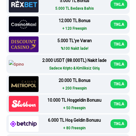
5.000 TL Bonus
TIKLA
5.000 TL Bedava Bahis
12.000 TL Bonus
TIKLA
+ 120 Freespin
5.000 TL'ye Varan
TIKLA
%100 Nakit İade!
2.000 USDT (88.000TL) Nakit İade
TIKLA
Sadece Kripto & Kimliksiz Giriş
20.000 TL Bonus
TIKLA
+ 200 Freespin
10.000 TL Hoşgeldin Bonusu
TIKLA
+ 50 Freespin
6.000 TL Hoş Geldin Bonusu
TIKLA
+ 80 Freespin