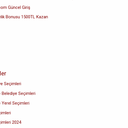
om Güncel Giriş
elik Bonusu 1500TL Kazan
ler
ye Seçimleri
 Belediye Seçimleri
 Yerel Seçimleri
imleri
çimleri 2024