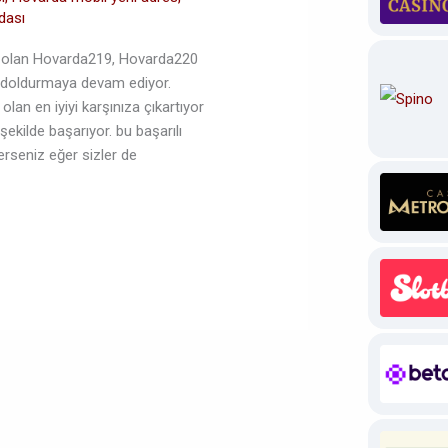
dası
si olan Hovarda219, Hovarda220
z doldurmaya devam ediyor.
 olan en iyiyi karşınıza çıkartıyor
ekilde başarıyor. bu başarılı
erseniz eğer sizler de