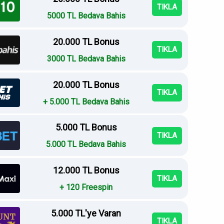
TIKLA
5000 TL Bedava Bahis
20.000 TL Bonus
TIKLA
3000 TL Bedava Bahis
20.000 TL Bonus
TIKLA
+ 5.000 TL Bedava Bahis
5.000 TL Bonus
TIKLA
5.000 TL Bedava Bahis
12.000 TL Bonus
TIKLA
+ 120 Freespin
5.000 TL'ye Varan
TIKLA