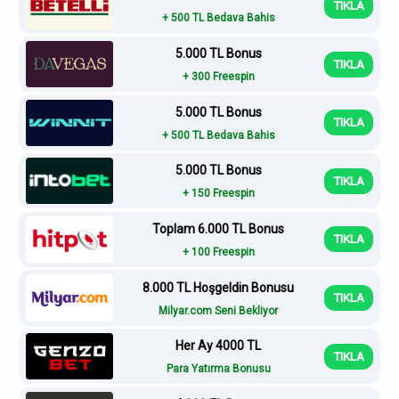
TIKLA
+ 500 TL Bedava Bahis
5.000 TL Bonus
TIKLA
+ 300 Freespin
5.000 TL Bonus
TIKLA
+ 500 TL Bedava Bahis
5.000 TL Bonus
TIKLA
+ 150 Freespin
Toplam 6.000 TL Bonus
TIKLA
+ 100 Freespin
8.000 TL Hoşgeldin Bonusu
TIKLA
Milyar.com Seni Bekliyor
Her Ay 4000 TL
TIKLA
Para Yatırma Bonusu