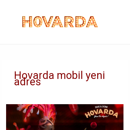
İçeriğe
atla
Hovarda mobil yeni
adres