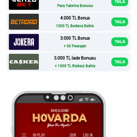
TIKLA
Para Yatırma Bonusu
4.000 TL Bonus
TIKLA
1000 TL Bedava Bahis
3.000 TL Bonus
TIKLA
+ 50 Freespin
5.000 TL İade Bonusu
TIKLA
+ 1000 TL Risksiz Bahis