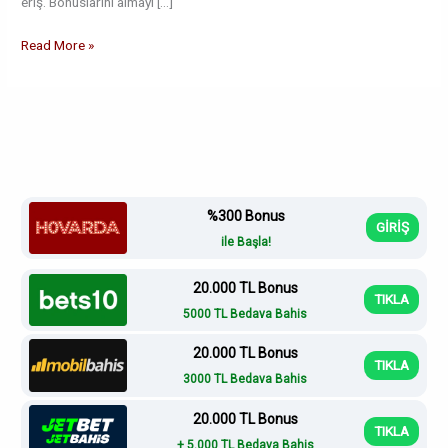
eriş. Bonuslarını almayı […]
Hovarda
Read More »
Üyelik
Bonusu
1500TL
Kazan
%300 Bonus
GİRİŞ
ile Başla!
20.000 TL Bonus
TIKLA
5000 TL Bedava Bahis
20.000 TL Bonus
TIKLA
3000 TL Bedava Bahis
20.000 TL Bonus
TIKLA
+ 5.000 TL Bedava Bahis